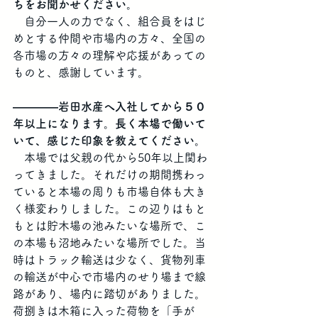
ちをお聞かせください。
　自分一人の力でなく、組合員をはじ
めとする仲間や市場内の方々、全国の
各市場の方々の理解や応援があっての
ものと、感謝しています。
――――岩田水産へ入社してから５０
年以上になります。長く本場で働いて
いて、感じた印象を教えてください。
　本場では父親の代から50年以上関わ
ってきました。それだけの期間携わっ
ていると本場の周りも市場自体も大き
く様変わりしました。この辺りはもと
もとは貯木場の池みたいな場所で、こ
の本場も沼地みたいな場所でした。当
時はトラック輸送は少なく、貨物列車
の輸送が中心で市場内のせり場まで線
路があり、場内に踏切がありました。
荷捌きは木箱に入った荷物を「手が