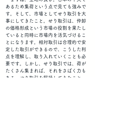
あるため集荷という点で見ても強みで
す。そして、市場としてせり取引を大
事にしてきたこと。せり取引は、仲卸
の価格形成という市場の役割を果たし
ていると同時に市場内を活気づけるこ
とになります。相対取引は合理的で安
定した取引ができるので、こうした利
点を理解し、取り入れていくことも必
要です。しかし、せり取引では、荷が
たくさん集まれば、それをさばく力も
ある。せり取引を堅持してきたこと
は、名古屋市場の強みではないでしょ
うか。
――――鮮魚卸協同組合の理事長とし
て、今後の目標を教えてください。
次世代の人たちが安心して仕事ができ
るような土俵を作っておくこと。