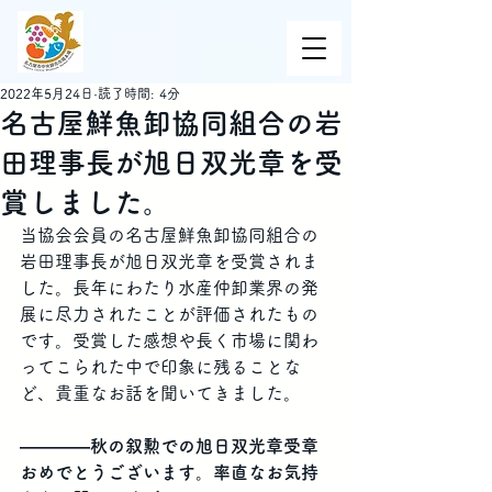
2022年5月24日
読了時間: 4分
名古屋鮮魚卸協同組合の岩
田理事長が旭日双光章を受
賞しました。
当協会会員の名古屋鮮魚卸協同組合の
岩田理事長が旭日双光章を受賞されま
した。長年にわたり水産仲卸業界の発
展に尽力されたことが評価されたもの
です。受賞した感想や長く市場に関わ
ってこられた中で印象に残ることな
ど、貴重なお話を聞いてきました。
――――秋の叙勲での旭日双光章受章
おめでとうございます。率直なお気持