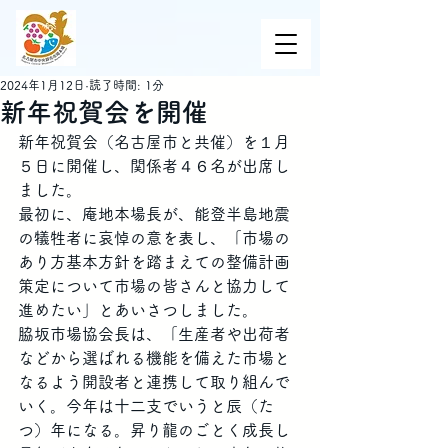
2024年1月12日
読了時間: 1分
新年祝賀会を開催
新年祝賀会（名古屋市と共催）を１月
５日に開催し、関係者４６名が出席し
ました。
最初に、庵地本場長が、能登半島地震
の犠牲者に哀悼の意を表し、「市場の
あり方基本方針を踏まえての整備計画
策定について市場の皆さんと協力して
進めたい」とあいさつしました。
脇坂市場協会長は、「生産者や出荷者
などから選ばれる機能を備えた市場と
なるよう開設者と連携して取り組んで
いく。今年は十二支でいうと辰（た
つ）年になる。昇り龍のごとく成長し